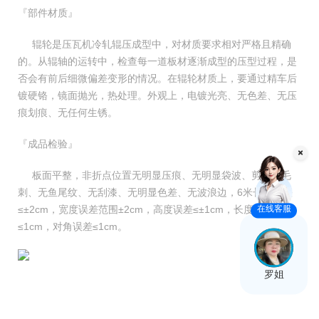
『部件材质』
辊轮是压瓦机冷轧辊压成型中，对材质要求相对严格且精确
的。从辊轴的运转中，检查每一道板材逐渐成型的压型过程，是
否会有前后细微偏差变形的情况。在辊轮材质上，要通过精车后
镀硬铬，镜面抛光，热处理。外观上，电镀光亮、无色差、无压
痕划痕、无任何生锈。
『成品检验』
板面平整，非折点位置无明显压痕、无明显袋波、剪切无毛
刺、无鱼尾纹、无刮漆、无明显色差、无波浪边，6米长大小头
在线客服
≤±2cm，宽度误差范围±2cm，高度误差≤±1cm，长度误差6米
≤1cm，对角误差≤1cm。
罗姐