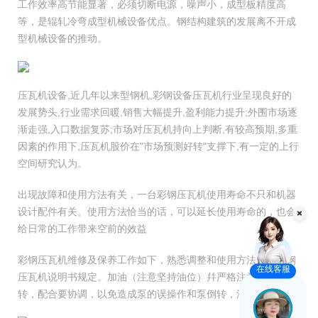
工作效率高节能显著，必须切断电源，噪声小，成型板精度高
等，是辊轧冷弯成型机械设备优点。钢结构建筑的发展离不开成
型机械设备的推动。
压瓦机设备,近几年以来型钢机,彩钢设备压瓦机行业呈现良好的
发展势头,行业需求回暖,销售大幅提升,盈利能力提升;外围市场逐
渐走强,入口数据复苏;市场对压瓦机持向上判断,有较高预期,多重
因素的作用下,压瓦机股价在"市场预测好转"支撑下,有一定的上行
空间研究认为。
出现故障和使用方法有关，一台彩钢压瓦机使用寿命不只和机器
设计配件有关。使用方法恰当的话，可以延长使用寿命的，也会
给日常的工作带来空前的效益
彩钢压瓦机维修及保养工作如下，熟悉调整和使用方法，按彩钢
在线客服
压瓦机说明书规定。加油（注意坚持油位）幷严格注意不允许倒
转，配合要协调，以免造成泵的误操作和泵倒转，油倒喷。