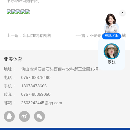
不锈钢压花卷闸机
上一篇：
出口加纳卷闸机
下一篇：
不锈钢光伏水槽机械
在线客服
亚美体育
罗姐
地址：
佛山市澜石镇石头西便村农科所工业园16号
电话：
0757-83875490
手机：
13078478666
传真：
0757-88359050
邮箱：
2603242445@qq.com